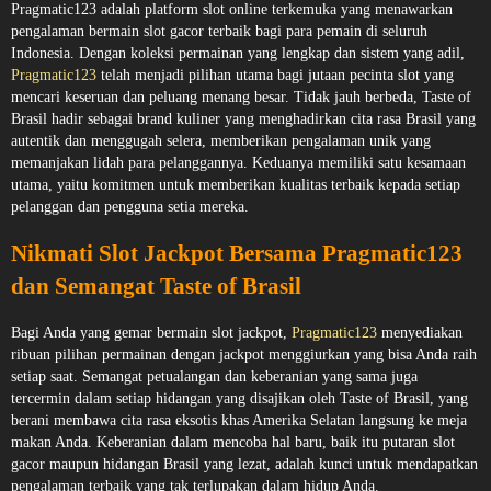
Pragmatic123 adalah platform slot online terkemuka yang menawarkan
pengalaman bermain slot gacor terbaik bagi para pemain di seluruh
Indonesia. Dengan koleksi permainan yang lengkap dan sistem yang adil,
Pragmatic123
telah menjadi pilihan utama bagi jutaan pecinta slot yang
mencari keseruan dan peluang menang besar. Tidak jauh berbeda, Taste of
Brasil hadir sebagai brand kuliner yang menghadirkan cita rasa Brasil yang
autentik dan menggugah selera, memberikan pengalaman unik yang
memanjakan lidah para pelanggannya. Keduanya memiliki satu kesamaan
utama, yaitu komitmen untuk memberikan kualitas terbaik kepada setiap
pelanggan dan pengguna setia mereka.
Nikmati Slot Jackpot Bersama Pragmatic123
dan Semangat Taste of Brasil
Bagi Anda yang gemar bermain slot jackpot,
Pragmatic123
menyediakan
ribuan pilihan permainan dengan jackpot menggiurkan yang bisa Anda raih
setiap saat. Semangat petualangan dan keberanian yang sama juga
tercermin dalam setiap hidangan yang disajikan oleh Taste of Brasil, yang
berani membawa cita rasa eksotis khas Amerika Selatan langsung ke meja
makan Anda. Keberanian dalam mencoba hal baru, baik itu putaran slot
gacor maupun hidangan Brasil yang lezat, adalah kunci untuk mendapatkan
pengalaman terbaik yang tak terlupakan dalam hidup Anda.