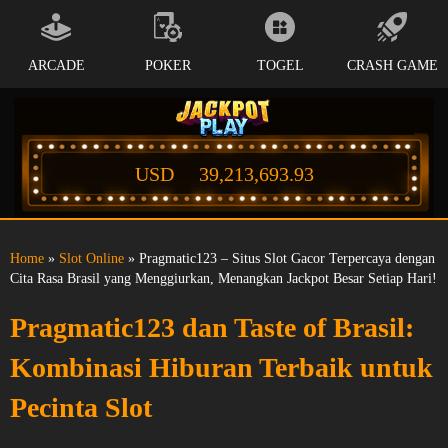
ARCADE
POKER
TOGEL
CRASH GAME
USD
39,213,693.93
Home
»
Slot Online
» Pragmatic123 – Situs Slot Gacor Terpercaya dengan
Cita Rasa Brasil yang Menggiurkan, Menangkan Jackpot Besar Setiap Hari!
Pragmatic123 dan Taste of Brasil:
Kombinasi Hiburan Terbaik untuk
Pecinta Slot