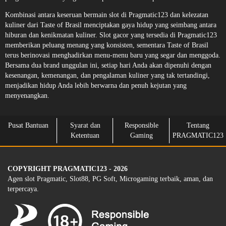
Kombinasi antara keseruan bermain slot di Pragmatic123 dan kelezatan
kuliner dari Taste of Brasil menciptakan gaya hidup yang seimbang antara
hiburan dan kenikmatan kuliner. Slot gacor yang tersedia di Pragmatic123
memberikan peluang menang yang konsisten, sementara Taste of Brasil
terus berinovasi menghadirkan menu-menu baru yang segar dan menggoda.
Bersama dua brand unggulan ini, setiap hari Anda akan dipenuhi dengan
kesenangan, kemenangan, dan pengalaman kuliner yang tak tertandingi,
menjadikan hidup Anda lebih berwarna dan penuh kejutan yang
menyenangkan.
Pusat Bantuan
Syarat dan
Responsible
Tentang
Ketentuan
Gaming
PRAGMATIC123
COPYRIGHT PRAGMATIC123 - 2026
Agen slot Pragmatic, Slot88, PG Soft, Microgaming terbaik, aman, dan
terpercaya.