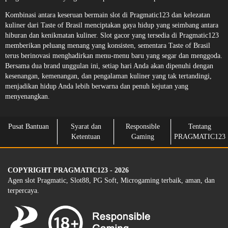
Kombinasi antara keseruan bermain slot di Pragmatic123 dan kelezatan
kuliner dari Taste of Brasil menciptakan gaya hidup yang seimbang antara
hiburan dan kenikmatan kuliner. Slot gacor yang tersedia di Pragmatic123
memberikan peluang menang yang konsisten, sementara Taste of Brasil
terus berinovasi menghadirkan menu-menu baru yang segar dan menggoda.
Bersama dua brand unggulan ini, setiap hari Anda akan dipenuhi dengan
kesenangan, kemenangan, dan pengalaman kuliner yang tak tertandingi,
menjadikan hidup Anda lebih berwarna dan penuh kejutan yang
menyenangkan.
Pusat Bantuan
Syarat dan
Responsible
Tentang
Ketentuan
Gaming
PRAGMATIC123
COPYRIGHT PRAGMATIC123 - 2026
Agen slot Pragmatic, Slot88, PG Soft, Microgaming terbaik, aman, dan
terpercaya.