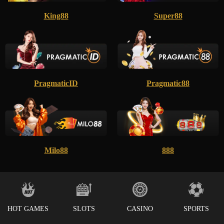
King88
Super88
PragmaticID
Pragmatic88
Milo88
888
HOT GAMES
SLOTS
CASINO
SPORTS