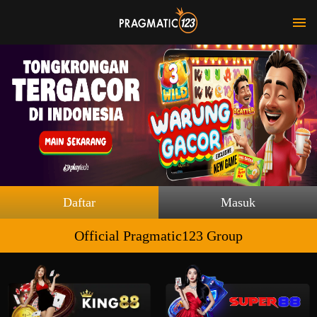
Daftar
Masuk
Official Pragmatic123 Group