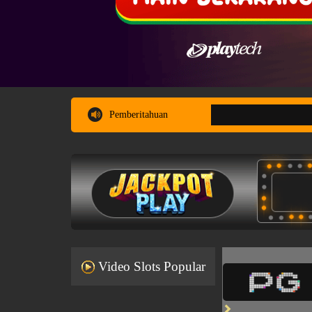
Pemberitahuan
Video Slots Popular