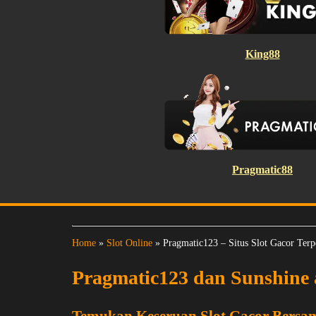
King88
Pragmatic88
Home
»
Slot Online
» Pragmatic123 – Situs Slot Gacor Ter
Pragmatic123 dan Sunshine 
Temukan Keseruan Slot Gacor Bersam