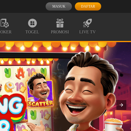
MASUK
DAFTAR
POKER
TOGEL
PROMOSI
LIVE TV