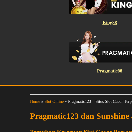
King88
Pragmatic88
Home
»
Slot Online
» Pragmatic123 – Situs Slot Gacor Ter
Pragmatic123 dan Sunshine 
Temukan Keseruan Slot Gacor Bersam