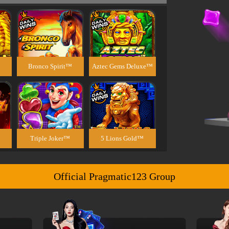
Bronco Spirit™
Aztec Gems Deluxe™
Triple Joker™
5 Lions Gold™
Official Pragmatic123 Group